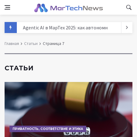
Agentic AI в МарТех 2025: как автономные агенты м
Данные и аналитика в маркетинге России 2025: тре
Главная
Статьи
Страница 7
MarTech: как технологии трансформируют маркети
История маркетинга: от древних базаров до AI - п
СТАТЬИ
ПРИВАТНОСТЬ, СООТВЕТСТВИЕ И ЭТИКА