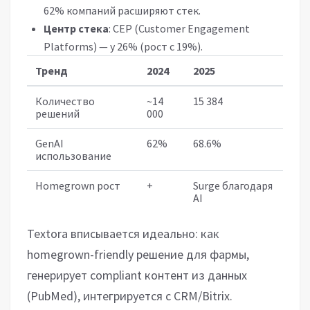
62% компаний расширяют стек.
Центр стека
: CEP (Customer Engagement
Platforms) — у 26% (рост с 19%).
Тренд
2024
2025
Количество
~14
15 384
решений
000
GenAI
62%
68.6%
использование
Homegrown рост
+
Surge благодаря
AI
Textora вписывается идеально: как
homegrown-friendly решение для фармы,
генерирует compliant контент из данных
(PubMed), интегрируется с CRM/Bitrix.