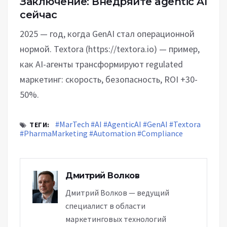
Заключение: Внедряйте agentic AI
сейчас
2025 — год, когда GenAI стал операционной
нормой. Textora (https://textora.io) — пример,
как AI-агенты трансформируют regulated
маркетинг: скорость, безопасность, ROI +30-
50%.
#MarTech
#AI
#AgenticAI
#GenAI
#Textora
ТЕГИ:
#PharmaMarketing
#Automation
#Compliance
Дмитрий Волков
Дмитрий Волков — ведущий
специалист в области
маркетинговых технологий