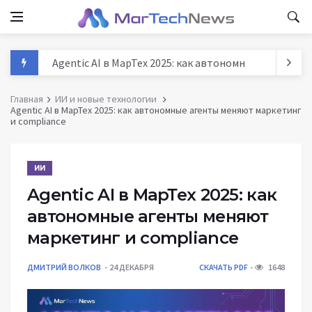
Agentic AI в МарТех 2025: как автономные агенты м
Данные и аналитика в маркетинге России 2025: тре
Главная
ИИ и новые технологии
Agentic AI в МарТех 2025: как автономные агенты меняют маркетинг
MarTech: как технологии трансформируют маркети
и compliance
История маркетинга: от древних базаров до AI - п
ИИ
Agentic AI в МарТех 2025: как
автономные агенты меняют
маркетинг и compliance
ДМИТРИЙ ВОЛКОВ
24 ДЕКАБРЯ
СКАЧАТЬ PDF
1648