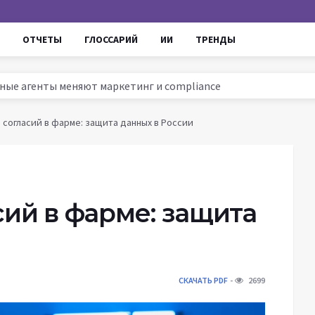
ОТЧЕТЫ
ГЛОССАРИЙ
ИИ
ТРЕНДЫ
омные агенты меняют маркетинг и compliance
ссии 2025: тренды, инструменты и кейсы
согласий в фарме: защита данных в России
ируют маркетинг и увеличивают ROI
ров до AI - проверенные уроки для роста продаж
ий в фарме: защита
СКАЧАТЬ PDF
2699