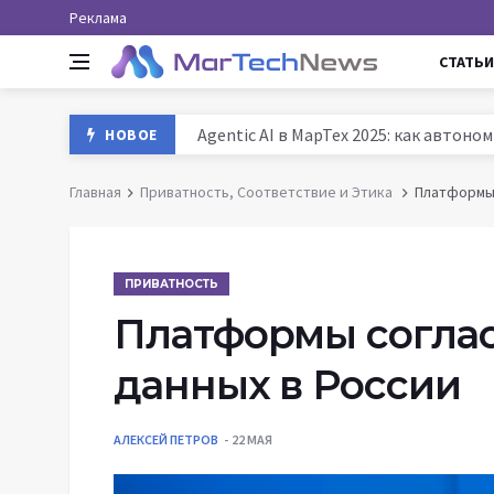
Реклама
СТАТЬИ
Agentic AI в МарТех 2025: как автон
НОВОЕ
Данные и аналитика в маркетинге Ро
Главная
Приватность, Соответствие и Этика
Платформы 
MarTech: как технологии трансформ
История маркетинга: от древних база
ПРИВАТНОСТЬ
Платформы соглас
данных в России
АЛЕКСЕЙ ПЕТРОВ
22 МАЯ