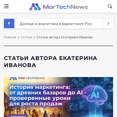
Данные и аналитика в маркетинге России 2025: тре
MarTech: как технологии трансформируют маркети
Главная
Статьи
Статьи автора Екатерина Иванова
История маркетинга: от древних базаров до AI - п
Agentic AI в МарТех 2025: как автономные агенты м
СТАТЬИ АВТОРА ЕКАТЕРИНА
ИВАНОВА