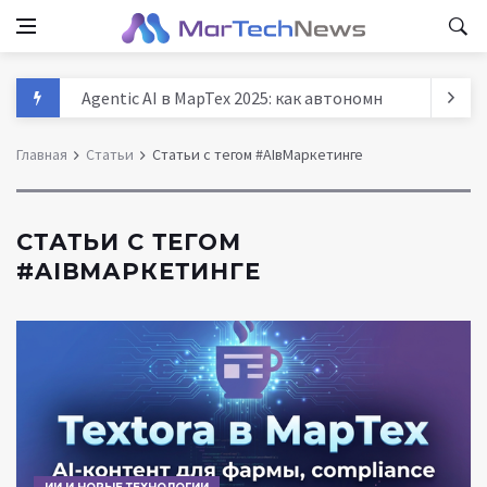
Agentic AI в МарТех 2025: как автономные агенты м
Данные и аналитика в маркетинге России 2025: тре
Главная
Статьи
Статьи с тегом #AIвМаркетинге
MarTech: как технологии трансформируют маркети
История маркетинга: от древних базаров до AI - п
СТАТЬИ С ТЕГОМ
#AIВМАРКЕТИНГЕ