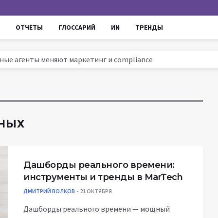
ОТЧЕТЫ
ГЛОССАРИЙ
ИИ
ТРЕНДЫ
омные агенты меняют маркетинг и compliance
ссии 2025: тренды, инструменты и кейсы
ируют маркетинг и увеличивают ROI
ров до AI - проверенные уроки для роста продаж
ННЫХ
Дашборды реального времени:
инструменты и тренды в MarTech
ДМИТРИЙ ВОЛКОВ
21 ОКТЯБРЯ
Дашборды реального времени — мощный