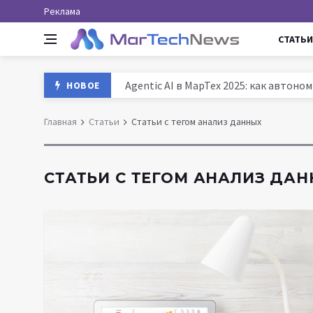
Реклама
СТАТЬИ
Agentic AI в МарТех 2025: как автон
НОВОЕ
Данные и аналитика в маркетинге Ро
Главная
Статьи
Статьи с тегом анализ данных
MarTech: как технологии трансформ
История маркетинга: от древних база
СТАТЬИ С ТЕГОМ АНАЛИЗ ДА