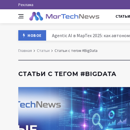
Реклама
СТАТЬИ
Agentic AI в МарТех 2025: как автон
НОВОЕ
Данные и аналитика в маркетинге Ро
Главная
Статьи
Статьи с тегом #BigData
MarTech: как технологии трансформ
История маркетинга: от древних база
СТАТЬИ С ТЕГОМ #BIGDATA