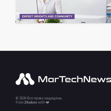
EXPERT INSIGHTS AND COMMUNITY
© 2026 Все права защищены
From
Zhukov
with ❤️