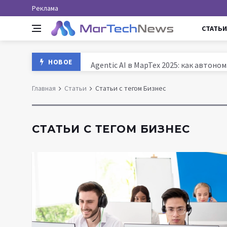
Реклама
СТАТЬИ
Agentic AI в МарТех 2025: как автон
НОВОЕ
Данные и аналитика в маркетинге Ро
Главная
Статьи
Статьи с тегом Бизнес
MarTech: как технологии трансформ
История маркетинга: от древних база
СТАТЬИ С ТЕГОМ БИЗНЕС