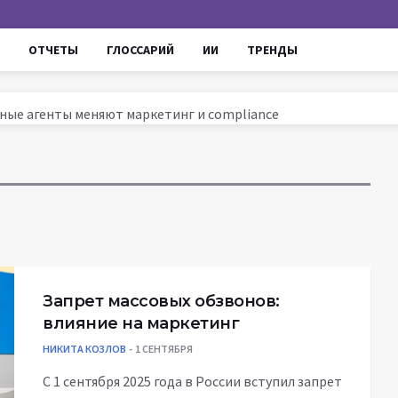
ОТЧЕТЫ
ГЛОССАРИЙ
ИИ
ТРЕНДЫ
омные агенты меняют маркетинг и compliance
ссии 2025: тренды, инструменты и кейсы
ируют маркетинг и увеличивают ROI
ров до AI - проверенные уроки для роста продаж
Запрет массовых обзвонов:
влияние на маркетинг
НИКИТА КОЗЛОВ
1 СЕНТЯБРЯ
С 1 сентября 2025 года в России вступил запрет