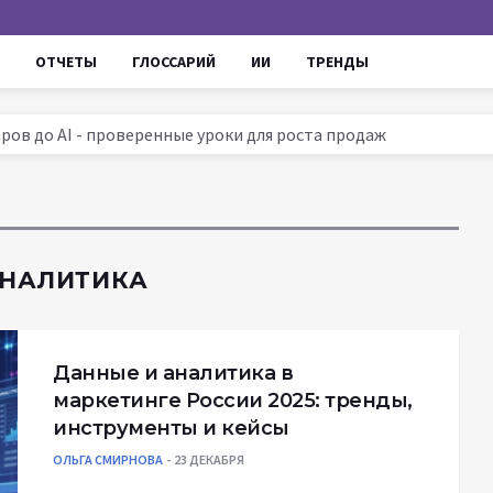
ОТЧЕТЫ
ГЛОССАРИЙ
ИИ
ТРЕНДЫ
ров до AI - проверенные уроки для роста продаж
омные агенты меняют маркетинг и compliance
ссии 2025: тренды, инструменты и кейсы
ируют маркетинг и увеличивают ROI
АНАЛИТИКА
Данные и аналитика в
маркетинге России 2025: тренды,
инструменты и кейсы
ОЛЬГА СМИРНОВА
23 ДЕКАБРЯ