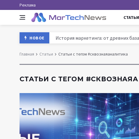
Реклама
СТАТЬИ
История маркетинга: от древних база
НОВОЕ
Agentic AI в МарТех 2025: как автон
Данные и аналитика в маркетинге Ро
Главная
Статьи
Статьи с тегом #сквознаяаналитика
MarTech: как технологии трансформ
СТАТЬИ С ТЕГОМ #СКВОЗНАЯ