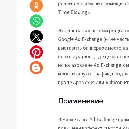
реальном времени с помощью 
Time Bidding).
Это часть экосистемы programm
Google Ad Exchange (ныне част
выставить баннерное место на
него в аукционе, где цена опр
использование Ad Exchange в 
монетизируют трафик, продав
вроде AppNexus или Rubicon Pro
Применение
В маркетинге Ad Exchange при
повышения эффективности кам