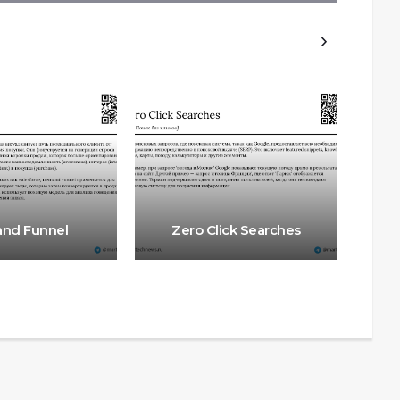
F
nd Funnel
Zero Click Searches