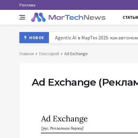
Реклама
СТАТЬИ
Данные и аналитика в маркетинге Ро
НОВОЕ
MarTech: как технологии трансформ
Главная
Глоссарий
Ad Exchange
История маркетинга: от древних база
Agentic AI в МарТех 2025: как автон
Ad Exchange
(Рекла