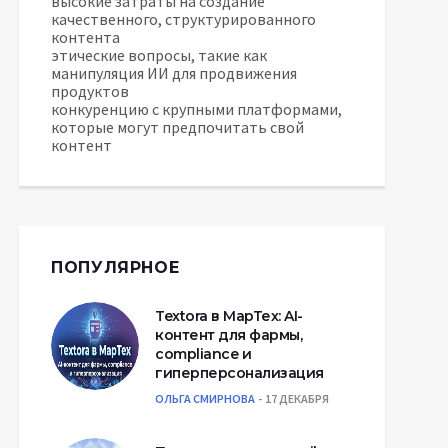
высокие затраты на создание
качественного, структурированного
контента
этические вопросы, такие как
манипуляция ИИ для продвижения
продуктов
конкуренцию с крупными платформами,
которые могут предпочитать свой
контент
ПОПУЛЯРНОЕ
Textora в МарТех: AI-
контент для фармы,
compliance и
гиперперсонализация
ОЛЬГА СМИРНОВА
17 ДЕКАБРЯ