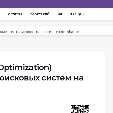
ОТЧЕТЫ
ГЛОССАРИЙ
ИИ
ТРЕНДЫ
омные агенты меняют маркетинг и compliance
ссии 2025: тренды, инструменты и кейсы
ируют маркетинг и увеличивают ROI
ров до AI - проверенные уроки для роста продаж
ptimization)
оисковых систем на