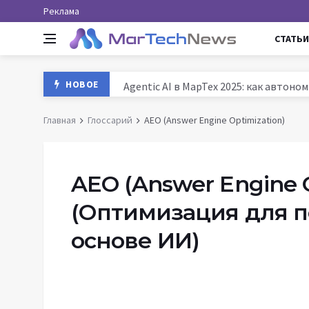
Реклама
СТАТЬИ
Agentic AI в МарТех 2025: как автон
НОВОЕ
Данные и аналитика в маркетинге Ро
Главная
Глоссарий
AEO (Answer Engine Optimization)
MarTech: как технологии трансформ
История маркетинга: от древних база
AEO (Answer Engine O
(Оптимизация для п
основе ИИ)