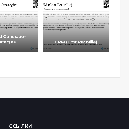
 Generation
rategies
CPM (Cost Per Mille)
Om
ССЫЛКИ