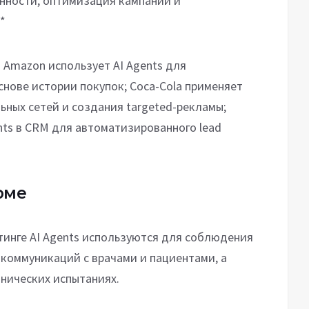
нности, оптимизация кампаний и
*
 Amazon использует AI Agents для
нове истории покупок; Coca-Cola применяет
ьных сетей и создания targeted-рекламы;
nts в CRM для автоматизированного lead
рме
инге AI Agents используются для соблюдения
 коммуникаций с врачами и пациентами, а
инических испытаниях.