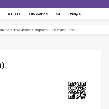
ОТЧЕТЫ
ГЛОССАРИЙ
ИИ
ТРЕНДЫ
омные агенты меняют маркетинг и compliance
ссии 2025: тренды, инструменты и кейсы
ируют маркетинг и увеличивают ROI
ров до AI - проверенные уроки для роста продаж
)