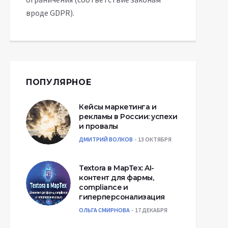
вроде GDPR).
ПОПУЛЯРНОЕ
Кейсы маркетинга и
рекламы в России: успехи
и провалы
ДМИТРИЙ ВОЛКОВ
13 ОКТЯБРЯ
Textora в МарТех: AI-
контент для фармы,
compliance и
гиперперсонализация
ОЛЬГА СМИРНОВА
17 ДЕКАБРЯ