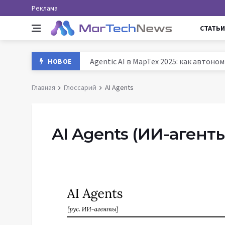
Реклама
СТАТЬИ
Agentic AI в МарТех 2025: как автон
НОВОЕ
Данные и аналитика в маркетинге Ро
Главная
Глоссарий
AI Agents
MarTech: как технологии трансформ
История маркетинга: от древних база
AI Agents
(ИИ-агенты