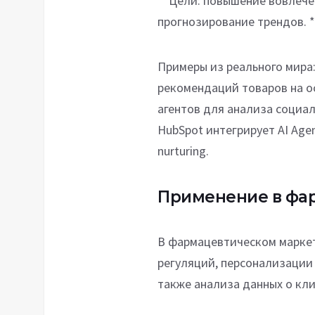
**Цели: повышение вовлече
прогнозирование трендов. *
Примеры из реального мира:
рекомендаций товаров на ос
агентов для анализа социал
HubSpot интегрирует AI Age
nurturing.
Применение в фа
В фармацевтическом маркет
регуляций, персонализации
также анализа данных о кл