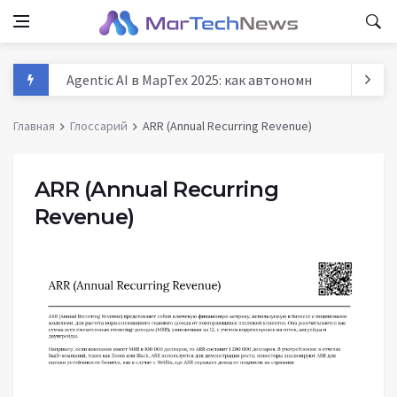
Agentic AI в МарТех 2025: как автономные агенты м
Данные и аналитика в маркетинге России 2025: тре
Главная
Глоссарий
ARR (Annual Recurring Revenue)
MarTech: как технологии трансформируют маркети
История маркетинга: от древних базаров до AI - п
ARR (Annual Recurring
Revenue)