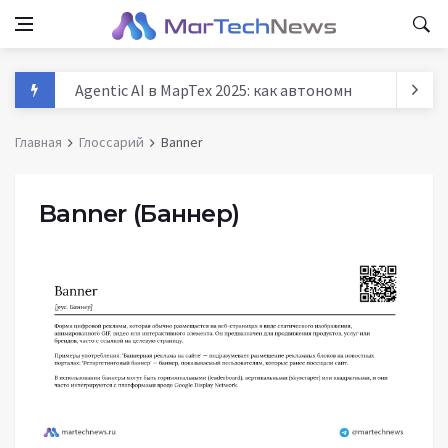
Agentic AI в МарТех 2025: как автономные агенты м
Данные и аналитика в маркетинге России 2025: тре
Главная
Глоссарий
Banner
MarTech: как технологии трансформируют маркети
История маркетинга: от древних базаров до AI - п
Banner
(Баннер)