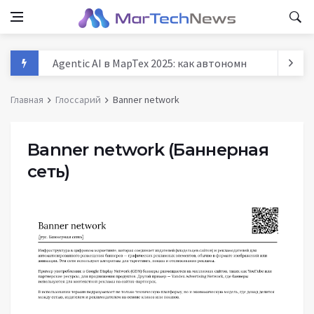
Agentic AI в МарТех 2025: как автономные агенты м
Данные и аналитика в маркетинге России 2025: тре
Главная
Глоссарий
Banner network
MarTech: как технологии трансформируют маркети
История маркетинга: от древних базаров до AI - п
Banner network
(Баннерная
сеть)