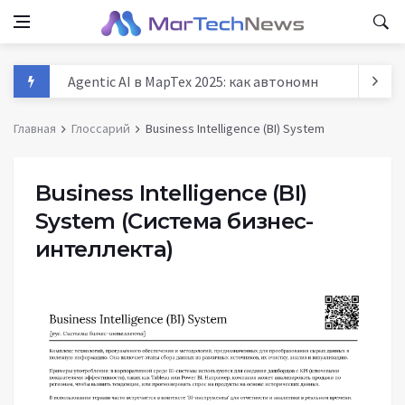
Agentic AI в МарТех 2025: как автономные агенты м
Данные и аналитика в маркетинге России 2025: тре
Главная
Глоссарий
Business Intelligence (BI) System
MarTech: как технологии трансформируют маркети
История маркетинга: от древних базаров до AI - п
Business Intelligence (BI)
System
(Система бизнес-
интеллекта)