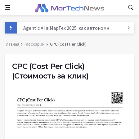
Agentic AI в МарТех 2025: как автономные агенты м
Данные и аналитика в маркетинге России 2025: тре
Главная
Глоссарий
CPC (Cost Per Click)
MarTech: как технологии трансформируют маркети
История маркетинга: от древних базаров до AI - п
CPC (Cost Per Click)
(Стоимость за клик)