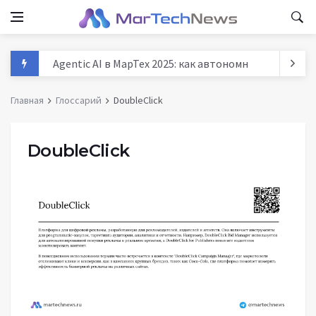
Agentic AI в МарТех 2025: как автономные агенты м
Данные и аналитика в маркетинге России 2025: тре
Главная
Глоссарий
DoubleClick
MarTech: как технологии трансформируют маркети
История маркетинга: от древних базаров до AI - п
DoubleClick