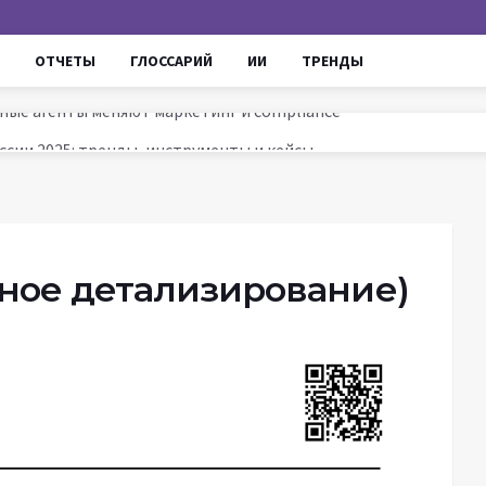
ОТЧЕТЫ
ГЛОССАРИЙ
ИИ
ТРЕНДЫ
ссии 2025: тренды, инструменты и кейсы
ируют маркетинг и увеличивают ROI
ров до AI - проверенные уроки для роста продаж
омные агенты меняют маркетинг и compliance
ное детализирование)