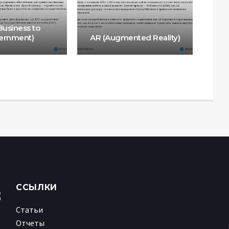
Business to
ernment)
AR (Augmented Reality)
ССЫЛКИ
Статьи
Отчеты