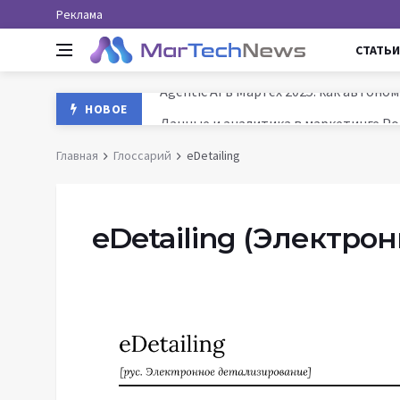
Реклама
СТАТЬИ
Данные и аналитика в маркетинге Ро
НОВОЕ
MarTech: как технологии трансформ
Главная
Глоссарий
eDetailing
История маркетинга: от древних база
Agentic AI в МарТех 2025: как автон
eDetailing
(Электрон