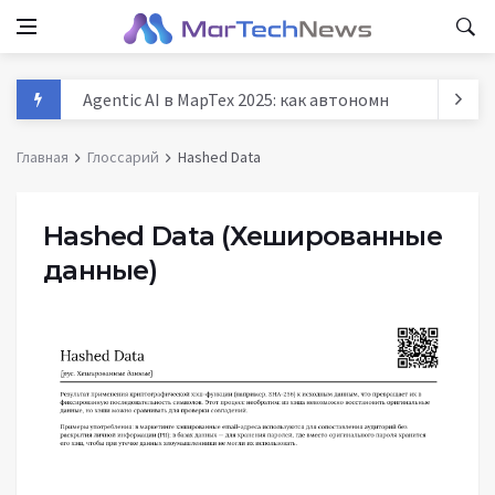
Agentic AI в МарТех 2025: как автономные агенты м
Данные и аналитика в маркетинге России 2025: тре
Главная
Глоссарий
Hashed Data
MarTech: как технологии трансформируют маркети
История маркетинга: от древних базаров до AI - п
Hashed Data
(Хешированные
данные)