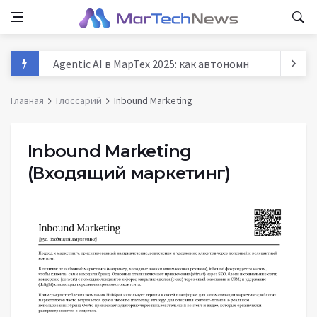
Agentic AI в МарТех 2025: как автономные агенты м
Данные и аналитика в маркетинге России 2025: тре
Главная
Глоссарий
Inbound Marketing
MarTech: как технологии трансформируют маркети
История маркетинга: от древних базаров до AI - п
Inbound Marketing
(Входящий маркетинг)