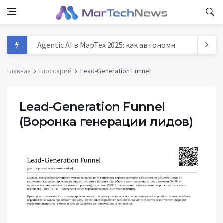
Agentic AI в МарТех 2025: как автономные агенты м
Данные и аналитика в маркетинге России 2025: тре
Главная
Глоссарий
Lead-Generation Funnel
MarTech: как технологии трансформируют маркети
История маркетинга: от древних базаров до AI - п
Lead-Generation Funnel
(Воронка генерации лидов)