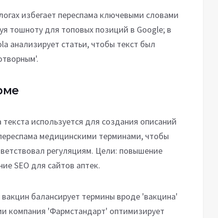
блогах избегает переспама ключевыми словами
руя тошноту для топовых позиций в Google; в
la анализирует статьи, чтобы текст был
отворным'.
рме
 текста используется для создания описаний
я переспама медицинскими терминами, чтобы
тветствовал регуляциям. Цели: повышение
ие SEO для сайтов аптек.
х вакцин балансирует термины вроде 'вакцина'
сии компания 'Фармстандарт' оптимизирует