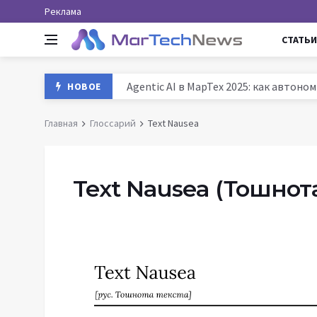
Реклама
СТАТЬИ
Agentic AI в МарТех 2025: как автон
НОВОЕ
Данные и аналитика в маркетинге Ро
Главная
Глоссарий
Text Nausea
MarTech: как технологии трансформ
История маркетинга: от древних база
Text Nausea
(Тошнота