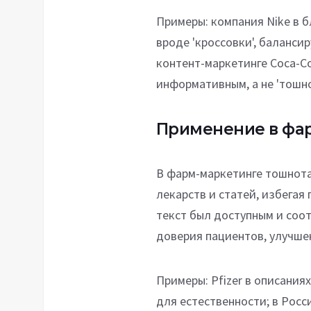
Примеры: компания Nike в 
вроде 'кроссовки', баланси
контент-маркетинге Coca-Co
информативным, а не 'тошн
Применение в фа
В фарм-маркетинге тошнота
лекарств и статей, избега
текст был доступным и соо
доверия пациентов, улучшен
Примеры: Pfizer в описания
для естественности; в Рос