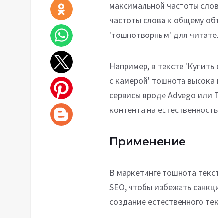
максимальной частоты слов
частоты слова к общему об
'тошнотворным' для читател
Например, в тексте 'Купить
с камерой' тошнота высока 
сервисы вроде Advego или T
контента на естественность
Применение
В маркетинге тошнота текс
SEO, чтобы избежать санкц
создание естественного те