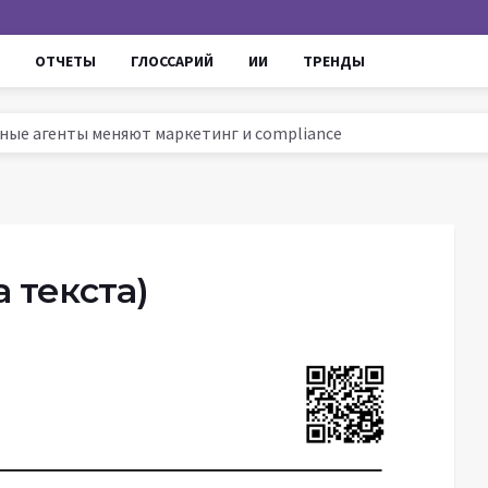
ОТЧЕТЫ
ГЛОССАРИЙ
ИИ
ТРЕНДЫ
омные агенты меняют маркетинг и compliance
ссии 2025: тренды, инструменты и кейсы
ируют маркетинг и увеличивают ROI
ров до AI - проверенные уроки для роста продаж
 текста)