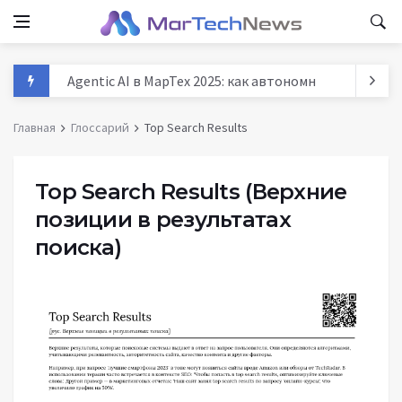
Agentic AI в МарТех 2025: как автономные агенты м
Данные и аналитика в маркетинге России 2025: тре
Главная
Глоссарий
Top Search Results
MarTech: как технологии трансформируют маркети
История маркетинга: от древних базаров до AI - п
Top Search Results
(Верхние
позиции в результатах
поиска)